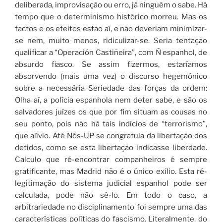
deliberada, improvisação ou erro, já ninguém o sabe. Há
tempo que o determinismo histórico morreu. Mas os
factos e os efeitos estão aí, e não deveriam minimizar-
se nem, muito menos, ridiculizar-se. Seria tentação
qualificar a “Operación Castiñeira”, com Ñ espanhol, de
absurdo fiasco. Se assim fizermos, estaríamos
absorvendo (mais uma vez) o discurso hegemónico
sobre a necessária Seriedade das forças da ordem:
Olha aí, a polícia espanhola nem deter sabe, e são os
salvadores juízes os que por fim situam as cousas no
seu ponto, pois não há tais indícios de “terrorismo”,
que alívio. Até Nós-UP se congratula da libertação dos
detidos, como se esta libertação indicasse liberdade.
Calculo que ré-encontrar companheiros é sempre
gratificante, mas Madrid não é o único exílio. Esta ré-
legitimação do sistema judicial espanhol pode ser
calculada, pode não sê-lo. Em todo o caso, a
arbitrariedade no disciplinamento foi sempre uma das
características políticas do fascismo. Literalmente, do