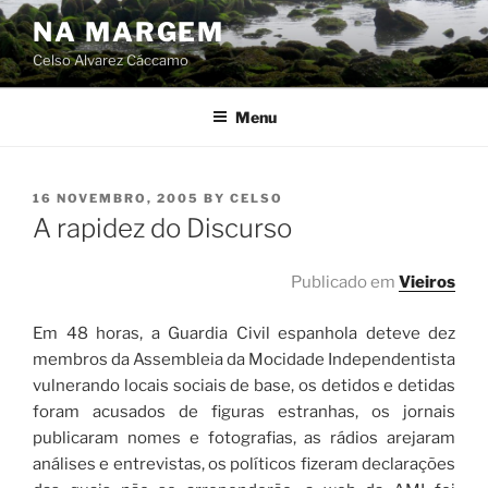
Skip
NA MARGEM
to
Celso Alvarez Cáccamo
content
Menu
POSTED
16 NOVEMBRO, 2005
BY
CELSO
ON
A rapidez do Discurso
Publicado em
Vieiros
Em 48 horas, a Guardia Civil espanhola deteve dez
membros da Assembleia da Mocidade Independentista
vulnerando locais sociais de base, os detidos e detidas
foram acusados de figuras estranhas, os jornais
publicaram nomes e fotografias, as rádios arejaram
análises e entrevistas, os políticos fizeram declarações