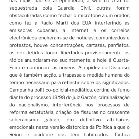
das quais não se arrependerão, a web da AMI foi
sequestrada pola Guardia Civil, outras foram
obstaculizadas (como fechar o microfone a um orador;
como faz a Radio Martí dos EUA interferindo as
emissoras cubanas), a Internet e os correios
electrónicos encheram-se de notícias, comunicados e
protestos, houve concentrações, cartazes, panfletos,
os dez detidos foram libertados provisoriamente, as
rádios anunciaram-no sucintamente, e hoje é Quarta-
Feira e continuam as nuvens. A rapidez do Discurso,
que é também acção, ultrapassa a medida humana do
tempo necessário para reflectir sobre os significados.
Campanha político-policial-mediática, cortina de fumo
diante do processo 18/98 do juiz Garzón, criminalização
do nacionalismo, interferência nos processos de
reforma estatutária, criação de fissuras no crescente
soberanismo galego, em definitivo alti-baixos
emocionais nesta versão distorcida da Política a que o
Reino e ocidente nos têm habituados. Táctica