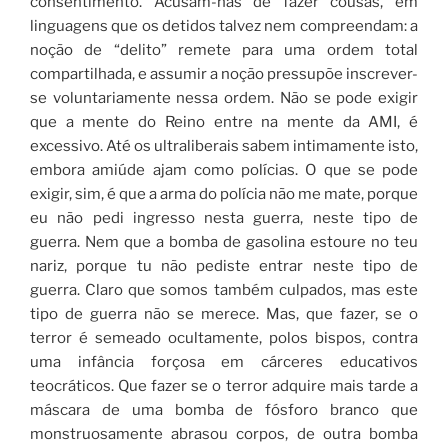
consentimento. Acusam-nas de fazer cousas, em
linguagens que os detidos talvez nem compreendam: a
noção de “delito” remete para uma ordem total
compartilhada, e assumir a noção pressupõe inscrever-
se voluntariamente nessa ordem. Não se pode exigir
que a mente do Reino entre na mente da AMI, é
excessivo. Até os ultraliberais sabem intimamente isto,
embora amiúde ajam como polícias. O que se pode
exigir, sim, é que a arma do polícia não me mate, porque
eu não pedi ingresso nesta guerra, neste tipo de
guerra. Nem que a bomba de gasolina estoure no teu
nariz, porque tu não pediste entrar neste tipo de
guerra. Claro que somos também culpados, mas este
tipo de guerra não se merece. Mas, que fazer, se o
terror é semeado ocultamente, polos bispos, contra
uma infância forçosa em cárceres educativos
teocráticos. Que fazer se o terror adquire mais tarde a
máscara de uma bomba de fósforo branco que
monstruosamente abrasou corpos, de outra bomba