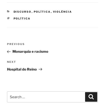
CATEGORIES
DISCURSO
,
POLÍTICA
,
VIOLÊNCIA
TAGS
POLÍTICA
Navegação
Previous
PREVIOUS
de
Post
Monarquia e racismo
artigos
Next
NEXT
Post
Hospital do Reino
Search
Search
for: