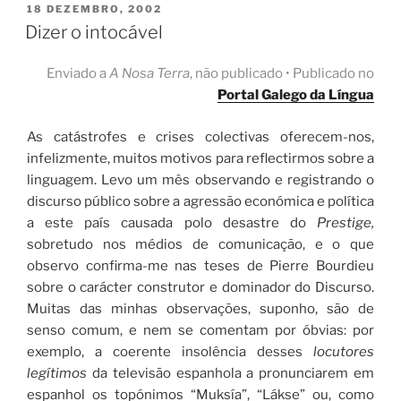
POSTED
18 DEZEMBRO, 2002
ON
Dizer o intocável
Enviado a
A Nosa Terra
, não publicado • Publicado no
Portal Galego da Língua
As catástrofes e crises colectivas oferecem-nos,
infelizmente, muitos motivos para reflectirmos sobre a
linguagem. Levo um mês observando e registrando o
discurso público sobre a agressão económica e política
a este país causada polo desastre do
Prestige,
sobretudo nos médios de comunicação, e o que
observo confirma-me nas teses de Pierre Bourdieu
sobre o carácter construtor e dominador do Discurso.
Muitas das minhas observações, suponho, são de
senso comum, e nem se comentam por óbvias: por
exemplo, a coerente insolência desses
locutores
legítimos
da televisão espanhola a pronunciarem em
espanhol os topónimos “Muksía”, “Lákse” ou, como