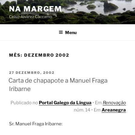
Skip
NA MARGEM
to
Celso Alvarez Cáccamo
content
Menu
MÊS:
DEZEMBRO 2002
POSTED
27 DEZEMBRO, 2002
ON
Carta de chapapote a Manuel Fraga
Iribarne
Publicado no
Portal Galego da Língua
• Em
Renovação
núm. 14 • Em
Areanegra
Sr. Manuel Fraga Iribarne: