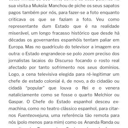
sua visita a Muksía: Manchou de piche os seus sapatos
pagos também por nós, para fazer-se a foto enquanto
criticava os que se faziam a foto. Veu como
representante dum Estado que é na realidade
miserável, um longo fracasso histórico que desde há
décadas os governantes espanhóis tentam paliar em
Europa. Mas no quadrículo do televisor a imagem era
outra: o Estado engrandece-se polo
zoom
preciso dos
jornalistas lacaios do Discurso focando o rosto real
afectado por tanto sofrimento nos
seus
domínios.
Logo, a cena televisiva elegida para ré-legitimar um
chefe de estado colonial é, de novo, a do cidadão ou
cidadã “popular” que louva o Rei e o venera
nataliciamente como se fosse o quarto Melchior ou
Gaspar. O Chefe do Estado espanhol desceu
ex-
machina
, como no teatro clássico espanhol, para citar-
nos
Fuenteovejuna
, uma referência tão remota para
nós (polo menos para mim) como os Ananda Randa ou