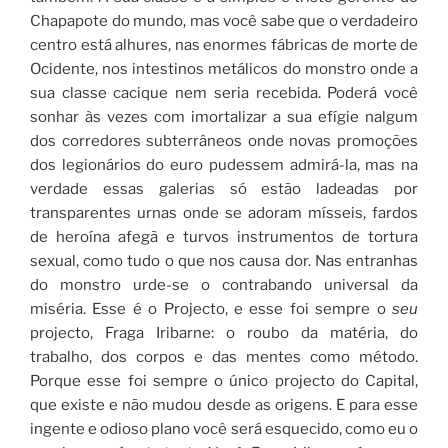
Chapapote do mundo, mas você sabe que o verdadeiro
centro está alhures, nas enormes fábricas de morte de
Ocidente, nos intestinos metálicos do monstro onde a
sua classe cacique nem seria recebida. Poderá você
sonhar às vezes com imortalizar a sua efígie nalgum
dos corredores subterrâneos onde novas promoções
dos legionários do euro pudessem admirá-la, mas na
verdade essas galerias só estão ladeadas por
transparentes urnas onde se adoram mísseis, fardos
de heroína afegã e turvos instrumentos de tortura
sexual, como tudo o que nos causa dor. Nas entranhas
do monstro urde-se o contrabando universal da
miséria. Esse é o Projecto, e esse foi sempre o
seu
projecto, Fraga Iribarne: o roubo da matéria, do
trabalho, dos corpos e das mentes como método.
Porque esse foi sempre o único projecto do Capital,
que existe e não mudou desde as origens. E para esse
ingente e odioso plano você será esquecido, como eu o