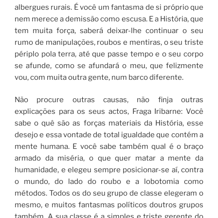
albergues rurais. É você um fantasma de si próprio que
nem merece a demissão como escusa. E a História, que
tem muita força, saberá deixar-lhe continuar o seu
rumo de manipulações, roubos e mentiras, o seu triste
périplo pola terra, até que passe tempo e o seu corpo
se afunde, como se afundará o meu, que felizmente
vou, com muita outra gente, num barco diferente.
Não procure outras causas, não finja outras
explicações para os seus actos, Fraga Iribarne: Você
sabe o quê são as forças materiais da História, esse
desejo e essa vontade de total igualdade que contém a
mente humana. E você sabe também qual é o braço
armado da miséria, o que quer matar a mente da
humanidade, e elegeu sempre posicionar-se aí, contra
o mundo, do lado do roubo e a lobotomia como
métodos. Todos os do seu grupo de classe elegeram o
mesmo, e muitos fantasmas políticos doutros grupos
também. A sua classe é a simples e triste gerente do