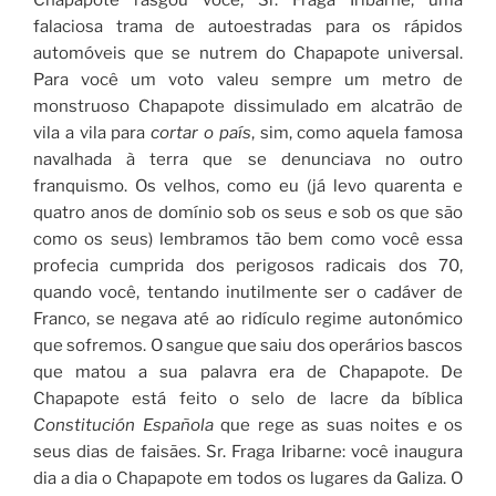
Chapapote rasgou você, Sr. Fraga Iribarne, uma
falaciosa trama de autoestradas para os rápidos
automóveis que se nutrem do Chapapote universal.
Para você um voto valeu sempre um metro de
monstruoso Chapapote dissimulado em alcatrão de
vila a vila para
cortar o país
, sim, como aquela famosa
navalhada à terra que se denunciava no outro
franquismo. Os velhos, como eu (já levo quarenta e
quatro anos de domínio sob os seus e sob os que são
como os seus) lembramos tão bem como você essa
profecia cumprida dos perigosos radicais dos 70,
quando você, tentando inutilmente ser o cadáver de
Franco, se negava até ao ridículo regime autonómico
que sofremos. O sangue que saiu dos operários bascos
que matou a sua palavra era de Chapapote. De
Chapapote está feito o selo de lacre da bíblica
Constitución Española
que rege as suas noites e os
seus dias de faisães. Sr. Fraga Iribarne: você inaugura
dia a dia o Chapapote em todos os lugares da Galiza. O