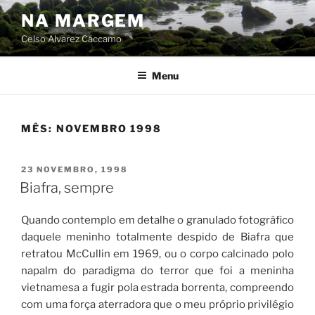
Skip
NA MARGEM
to
Celso Alvarez Cáccamo
content
Menu
MÊS:
NOVEMBRO 1998
POSTED
23 NOVEMBRO, 1998
ON
Biafra, sempre
Quando contemplo em detalhe o granulado fotográfico
daquele meninho totalmente despido de Biafra que
retratou McCullin em 1969, ou o corpo calcinado polo
napalm do paradigma do terror que foi a meninha
vietnamesa a fugir pola estrada borrenta, compreendo
com uma força aterradora que o meu próprio privilégio