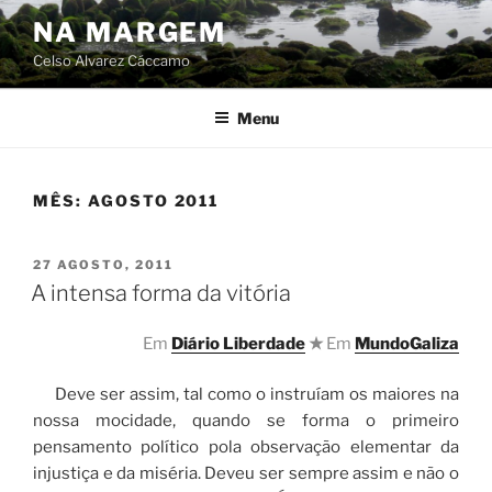
Skip
NA MARGEM
to
Celso Alvarez Cáccamo
content
Menu
MÊS:
AGOSTO 2011
POSTED
27 AGOSTO, 2011
ON
A intensa forma da vitória
Em
Diário Liberdade
★
Em
MundoGaliza
Deve ser assim, tal como o instruíam os maiores na
nossa mocidade, quando se forma o primeiro
pensamento político pola observação elementar da
injustiça e da miséria. Deveu ser sempre assim e não o