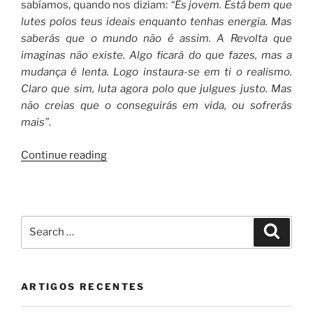
sabíamos, quando nos diziam:
“És jovem. Está bem que
lutes polos teus ideais enquanto tenhas energia. Mas
saberás que o mundo não é assim. A Revolta que
imaginas não existe. Algo ficará do que fazes, mas a
mudança é lenta. Logo instaura-se em ti o realismo.
Claro que sim, luta agora polo que julgues justo. Mas
não creias que o conseguirás em vida, ou sofrerás
mais”
.
“A
Continue reading
intensa
forma
da
vitória”
Search
Search
for:
ARTIGOS RECENTES