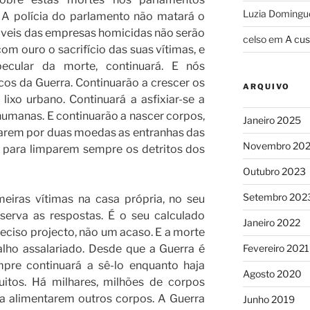
Luzia Domingu
 A polícia do parlamento não matará o
áveis das empresas homicidas não serão
celso
em
A cus
m ouro o sacrifício das suas vítimas, e
ecular da morte, continuará. E nós
os da Guerra. Continuarão a crescer os
ARQUIVO
 lixo urbano. Continuará a asfixiar-se a
numanas. E continuarão a nascer corpos,
Janeiro 2025
parem por duas moedas as entranhas das
Novembro 20
, para limparem sempre os detritos dos
Outubro 2023
Setembro 202
eiras vítimas na casa própria, no seu
serva as respostas. É o seu calculado
Janeiro 2022
eciso projecto, não um acaso. E a morte
alho assalariado. Desde que a Guerra é
Fevereiro 2021
mpre continuará a sê-lo enquanto haja
Agosto 2020
itos. Há milhares, milhões de corpos
ra alimentarem outros corpos. A Guerra
Junho 2019