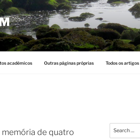
EM
tos académicos
Outras páginas próprias
Todos os artigos
Search
m memória de quatro
for: