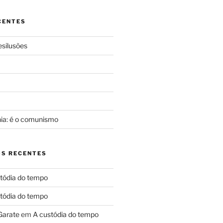
CENTES
silusões
a
nia: é o comunismo
S RECENTES
tódia do tempo
tódia do tempo
Garate
em
A custódia do tempo