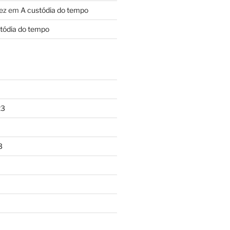
ez
em
A custódia do tempo
tódia do tempo
23
3