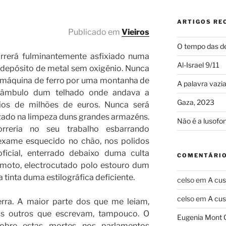
ARTIGOS RE
Publicado em
Vieiros
O tempo das de
rrerá fulminantemente asfixiado numa
Al-Israel 9/11
depósito de metal sem oxigénio. Nunca
 máquina de ferro por uma montanha de
A palavra vazi
unâmbulo dum telhado onde andava a
Gaza, 2023
dios de milhões de euros. Nunca será
lizado na limpeza duns grandes armazéns.
Não é a lusofo
reria no seu trabalho esbarrando
exame esquecido no chão, nos polidos
oficial, enterrado debaixo duma culta
COMENTÁRIO
amoto, electrocutado polo estouro dum
a tinta duma estilográfica deficiente.
celso
em
A cus
celso
em
A cus
erra. A maior parte dos que me leiam,
s outros que escrevam, tampouco. O
Eugenia Mont 
obre estas mortes nos parlamentos