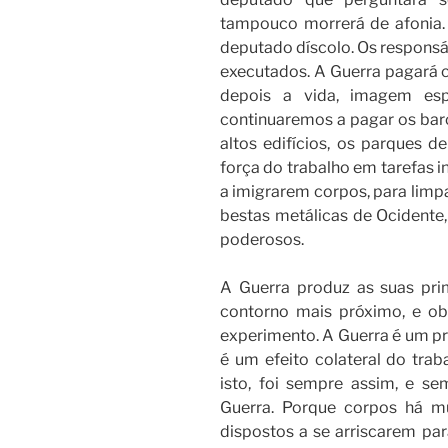
tampouco morrerá de afonia.
deputado díscolo. Os respons
executados. A Guerra pagará co
depois a vida, imagem esp
continuaremos a pagar os barc
altos edifícios, os parques de
força do trabalho em tarefas i
a imigrarem corpos, para lim
bestas metálicas de Ocidente
poderosos.
A Guerra produz as suas prim
contorno mais próximo, e ob
experimento. A Guerra é um pr
é um efeito colateral do trab
isto, foi sempre assim, e se
Guerra. Porque corpos há mu
dispostos a se arriscarem pa