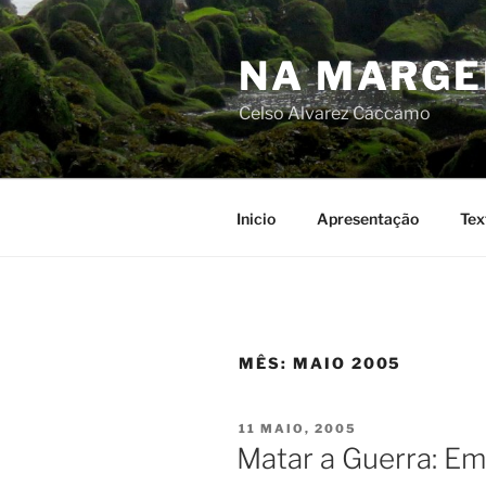
Skip
to
NA MARG
content
Celso Alvarez Cáccamo
Inicio
Apresentação
Tex
MÊS:
MAIO 2005
POSTED
11 MAIO, 2005
ON
Matar a Guerra: E