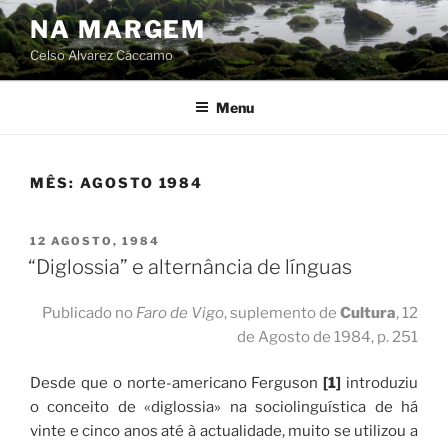
Skip
NA MARGEM
to
Celso Alvarez Cáccamo
content
Menu
MÊS:
AGOSTO 1984
POSTED
12 AGOSTO, 1984
ON
“Diglossia” e alternância de línguas
Publicado no
Faro de Vigo
, suplemento de
Cultura
, 12
de Agosto de 1984, p. 251
Desde que o norte-americano Ferguson
[1]
introduziu
o conceito de «diglossia» na sociolinguística de há
vinte e cinco anos até à actualidade, muito se utilizou a