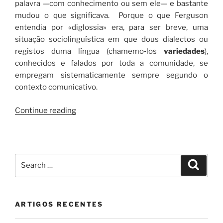
palavra —com conhecimento ou sem ele— e bastante
mudou o que significava. Porque o que Ferguson
entendia por «diglossia» era, para ser breve, uma
situação socio­linguística em que dous dialectos ou
registos duma língua (chame­mo‑los
variedades
),
conhecidos e falados por toda a comuni­dade, se
empregam sistematicamente sempre segundo o
contexto comunica­tivo.
““Diglossia”
Continue reading
e
alternância
de
línguas”
Search
Search
for:
ARTIGOS RECENTES