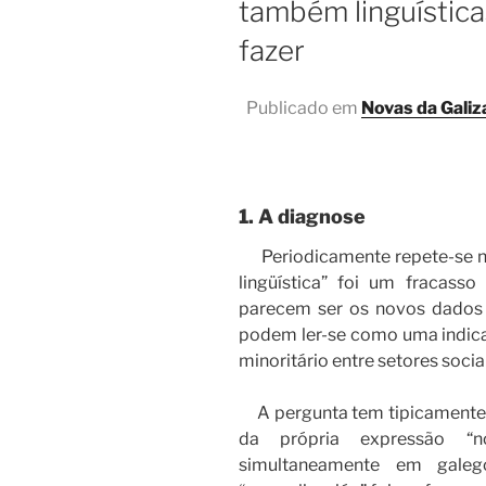
também linguística
fazer
Publicado em
Novas da Galiz
1. A diagnose
Periodicamente repete-se na 
lingüística” foi um fracas
parecem ser os novos dados d
podem ler-se como uma indica
minoritário entre setores soci
A pergunta tem tipicamente d
da própria expressão “nor
simultaneamente em gale