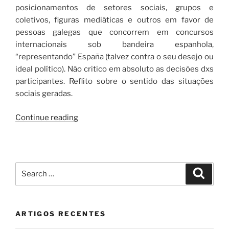
posicionamentos de setores sociais, grupos e
coletivos, figuras mediáticas e outros em favor de
pessoas galegas que concorrem em concursos
internacionais sob bandeira espanhola,
“representando” España (talvez contra o seu desejo ou
ideal político). Não critico em absoluto as decisões dxs
participantes. Reflito sobre o sentido das situações
sociais geradas.
“Sobre
Continue reading
os
prémios
e
concursos,
Search
Search
o
for:
valor
de
ARTIGOS RECENTES
troca
e