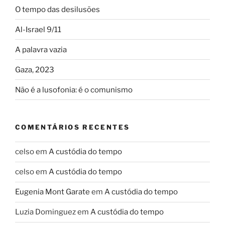
O tempo das desilusões
a
pseudomercantilização
Al-Israel 9/11
do
simbólico”
A palavra vazia
Gaza, 2023
Não é a lusofonia: é o comunismo
COMENTÁRIOS RECENTES
celso
em
A custódia do tempo
celso
em
A custódia do tempo
Eugenia Mont Garate
em
A custódia do tempo
Luzia Dominguez
em
A custódia do tempo