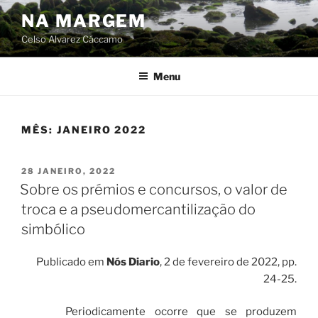
Skip
NA MARGEM
to
Celso Alvarez Cáccamo
content
Menu
MÊS:
JANEIRO 2022
POSTED
28 JANEIRO, 2022
ON
Sobre os prémios e concursos, o valor de
troca e a pseudomercantilização do
simbólico
Publicado em
Nós Diario
, 2 de fevereiro de 2022, pp.
24-25.
Periodicamente ocorre que se produzem