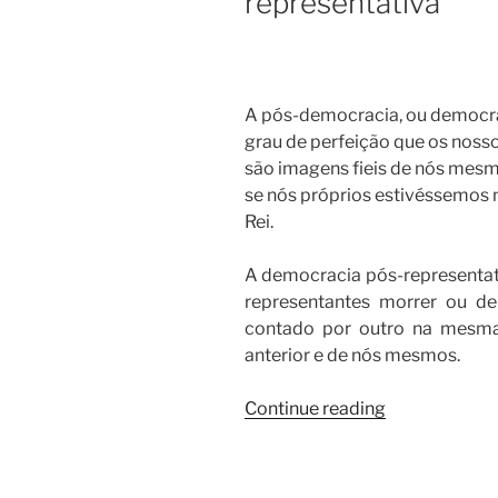
representativa
A pós-democracia, ou democrac
grau de perfeição que os noss
são imagens fieis de nós mesmo
se nós próprios estivéssemos n
Rei.
A democracia pós-representati
representantes morrer ou de
contado por outro na mesma 
anterior e de nós mesmos.
“A
Continue reading
perfeição
da
democracia