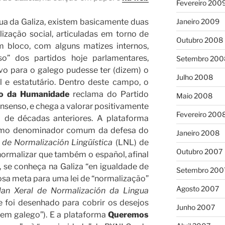
Fevereiro 200
Janeiro 2009
ua da Galiza, existem basicamente duas
ização social, articuladas em torno de
Outubro 2008
m bloco, com alguns matizes internos,
” dos partidos hoje parlamentares,
Setembro 200
vo para o galego pudesse ter (dizem) o
Julho 2008
l e estatutário. Dentro deste campo, o
io da Humanidade
reclama do Partido
Maio 2008
nsenso, e chega a valorar positivamente
Fevereiro 200
 de décadas anteriores. A plataforma
mo denominador comum da defesa do
Janeiro 2008
 de Normalización Lingüística
(LNL) de
Outubro 2007
ormalizar que também o español, afinal
, se conheça na Galiza “en igualdade de
Setembro 200
osa meta para uma lei de “normalização”
Agosto 2007
lan Xeral de Normalización da Lingua
foi desenhado para cobrir os desejos
Junho 2007
 em galego”). E a plataforma
Queremos