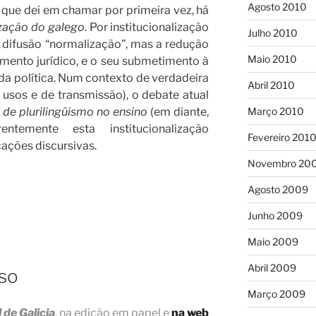
Agosto 2010
o que dei em chamar por primeira vez, há
ização do galego
. Por institucionalização
Julho 2010
 difusão “normalização”, mas a redução
Maio 2010
amento jurídico, e o seu submetimento à
o da política. Num contexto de verdadeira
Abril 2010
de usos e de transmissão), o debate atual
 de plurilingüismo no ensino
(em diante,
Março 2010
entemente esta institucionalização
Fevereiro 201
cações discursivas.
Novembro 20
Agosto 2009
Junho 2009
Maio 2009
Abril 2009
so
Março 2009
 de Galicia
, na edição em papel e
na web