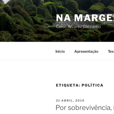
Skip
to
NA MARG
content
Celso Alvarez Cáccamo
Inicio
Apresentação
Tex
ETIQUETA:
POLÍTICA
POSTED
21 ABRIL, 2010
ON
Por sobrevivência,