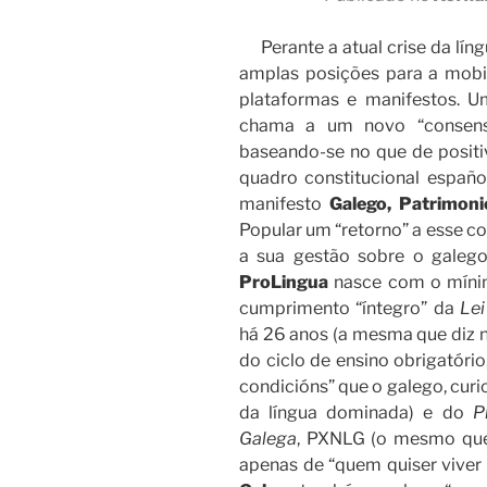
Perante a atual crise da líng
amplas posições para a mobil
plataformas e manifestos. U
chama a um novo “consenso
baseando-se no que de positi
quadro constitucional españo
manifesto
Galego, Patrimon
Popular um “retorno” a esse co
a sua gestão sobre o galego
ProLingua
nasce com o míni
cumprimento “íntegro” da
Lei
há 26 anos (a mesma que diz n
do ciclo de ensino obrigatório
condicións” que o galego, curi
da língua dominada) e do
P
Galega
, PXNLG (o mesmo que 
apenas de “quem quiser viver