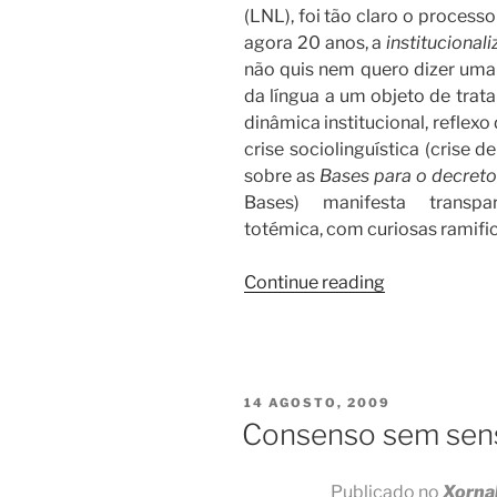
(LNL), foi tão claro o process
agora 20 anos, a
institucional
não quis nem quero dizer uma
da língua a um objeto de trat
dinâmica institucional, reflex
crise sociolinguística (crise 
sobre as
Bases para o decreto
Bases) manifesta transpar
totémica, com curiosas ramifi
“O
Continue reading
jogo
institucional
da
língua”
POSTED
14 AGOSTO, 2009
ON
Consenso sem sen
Publicado no
Xornal