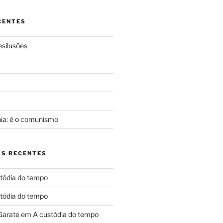
CENTES
silusões
a
nia: é o comunismo
S RECENTES
tódia do tempo
tódia do tempo
Garate
em
A custódia do tempo