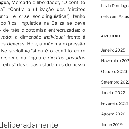
ngua, Mercado e liberdade”
,
“O conflito
Luzia Domingu
a”
,
“Contra a utilização dos ‘direitos
umbi e crise sociolinguística”
) tenho
celso
em
A cus
olítica linguística na Galiza se deve
 de três dicotomias entrecruzadas: o
ARQUIVO
ivado
; a dimensão
individual
frente à
aos
deveres
. Hoje, a máxima expressão
Janeiro 2025
ise sociolinguística é o conflito entre
respeito da língua e
direitos privados
Novembro 20
direitos” dos e das estudantes do nosso
Outubro 2023
Setembro 202
Janeiro 2022
Fevereiro 2021
Agosto 2020
 deliberadamente
Junho 2019