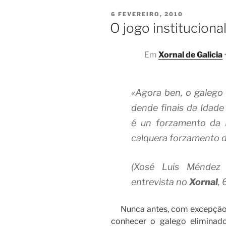
pós-
POSTED
6 FEVEREIRO, 2010
representativ
ON
O jogo institucional
Em
Xornal de Galicia
«
Agora ben, o galego 
dende finais da Idade
é un forzamento da H
calquera forzamento d
(Xosé Luis Méndez 
entrevista no
Xornal
,
Nunca antes, com excepção 
conhecer o galego elimina