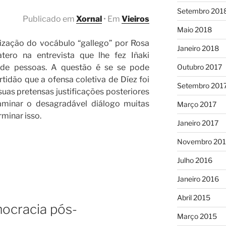
Setembro 201
Publicado em
Xornal
• Em
Vieiros
Maio 2018
lização do vocábulo “gallego” por Rosa
Janeiro 2018
atero na entrevista que lhe fez Iñaki
Outubro 2017
 de pessoas. A questão é se se pode
tidão que a ofensa coletiva de Díez foi
Setembro 201
 suas pretensas justificações posteriores
aminar o desagradável diálogo muitas
Março 2017
minar isso.
Janeiro 2017
Novembro 20
Julho 2016
nte”
Janeiro 2016
Abril 2015
ocracia pós-
Março 2015