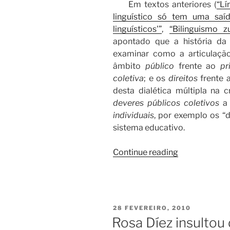
Em textos anteriores (
“Lí
linguístico só tem uma saíd
linguísticos'”
,
“Bilinguismo z
apontado que a história da p
examinar como a articulação
âmbito
público
frente ao
pr
coletiva
; e os
direitos
frente 
desta dialética múltipla na cr
deveres públicos coletivos
a 
individuais
, por exemplo os “
sistema educativo.
“Corrupção,
Continue reading
consenso
e
política
linguística”
POSTED
28 FEVEREIRO, 2010
ON
Rosa Díez insultou