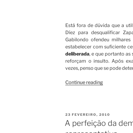
Está fora de dúvida que a uti
Díez para desqualificar Zap
Gabilondo ofendeu milhares
estabelecer com suficiente cer
deliberada
, e que portanto as
reforçam o insulto. Após ex
vezes, penso que se pode deter
“Rosa
Continue reading
Díez
insultou
deliberadame
POSTED
23 FEVEREIRO, 2010
ON
A perfeição da dem