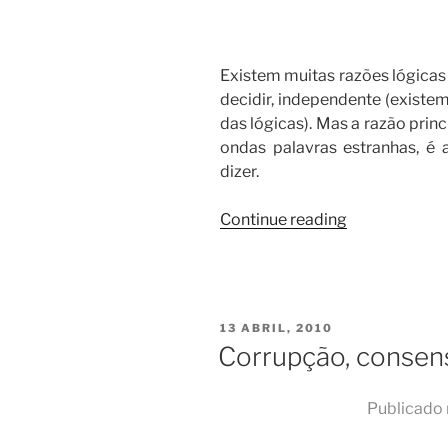
Existem muitas razões lógicas 
decidir, independente (existem
das lógicas). Mas a razão prin
ondas palavras estranhas, é 
dizer.
“Por
Continue reading
sobrevivência
independênci
POSTED
13 ABRIL, 2010
ON
Corrupção, consenso
Publicado