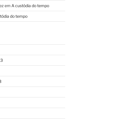
ez
em
A custódia do tempo
tódia do tempo
23
3