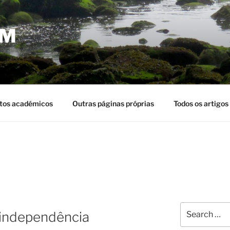
EM
tos académicos
Outras páginas próprias
Todos os artigos
Search
 independência
for: