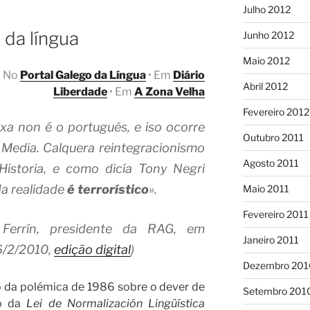
Julho 2012
a”
 da língua
Junho 2012
Maio 2012
• No
Portal Galego da Língua
• Em
Diário
Abril 2012
Liberdade
• Em
A Zona Velha
Fevereiro 2012
xa non é o portugués, e iso ocorre
Outubro 2011
 Media. Calquera reintegracionismo
Agosto 2011
istoria, e como dicía Tony Negri
a realidade
é terrorístico
»
.
Maio 2011
Fevereiro 2011
Ferrín, presidente da RAG, em
Janeiro 2011
 6/2/2010,
edição digital
)
Dezembro 201
da polémica de 1986 sobre o dever de
Setembro 201
do da
Lei de Normalización Lingüística