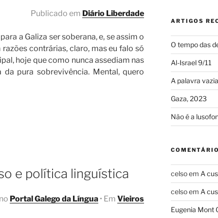
Publicado em
Diário Liberdade
ARTIGOS RE
para a Galiza ser soberana, e, se assim o
O tempo das de
 razões contrárias, claro, mas eu falo só
cipal, hoje que como nunca assediam nas
Al-Israel 9/11
a da pura sobrevivência. Mental, quero
A palavra vazi
Gaza, 2023
Não é a lusofo
,
a”
COMENTÁRIO
 e política linguística
celso
em
A cus
celso
em
A cus
 no
Portal Galego da Língua
• Em
Vieiros
Eugenia Mont 