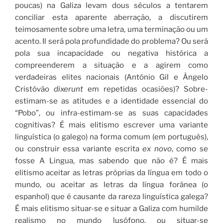
poucas) na Galiza levam dous séculos a tentarem
conciliar esta aparente aberração, a discutirem
teimosamente sobre uma letra, uma terminação ou um
acento. Il será pola profundidade do problema? Ou será
pola sua incapacidade ou negativa histórica a
compreenderem a situação e a agirem como
verdadeiras elites nacionais (António Gil e Ângelo
Cristóvão
dixerunt
em repetidas ocasiões)? Sobre-
estimam-se as atitudes e a identidade essencial do
“Pobo”, ou infra-estimam-se as suas capacidades
cognitivas? É mais elitismo escrever uma variante
linguística (o galego) na forma comum (em português),
ou construir essa variante escrita
ex novo
, como se
fosse A Lingua, mas sabendo que não é? É mais
elitismo aceitar as letras próprias da língua em todo o
mundo, ou aceitar as letras da língua forânea (o
espanhol) que é causante da rareza linguística galega?
É mais elitismo situar-se e situar a Galiza com humilde
realismo no mundo lusófono, ou situar-se