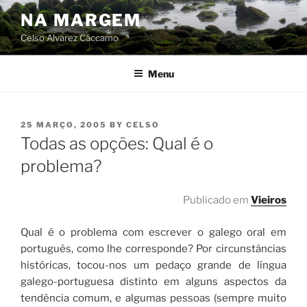
Skip
NA MARGEM
to
Celso Alvarez Cáccamo
content
Menu
POSTED
25 MARÇO, 2005
BY
CELSO
ON
Todas as opções: Qual é o
problema?
Publicado em
Vieiros
Qual é o problema com escrever o galego oral em
português, como lhe corresponde? Por circunstâncias
históricas, tocou-nos um pedaço grande de língua
galego-portuguesa distinto em alguns aspectos da
tendência comum, e algumas pessoas (sempre muito