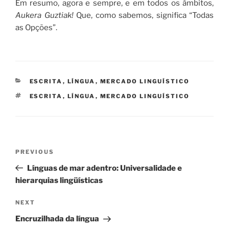
Em resumo, agora e sempre, e em todos os âmbitos,
Aukera Guztiak!
Que, como sabemos, significa “Todas
as Opções”.
CATEGORIES
ESCRITA
,
LÍNGUA
,
MERCADO LINGUÍSTICO
TAGS
ESCRITA
,
LÍNGUA
,
MERCADO LINGUÍSTICO
Navegação
Previous
PREVIOUS
de
Post
Línguas de mar adentro: Universalidade e
artigos
hierarquias lingüísticas
Next
NEXT
Post
Encruzilhada da língua