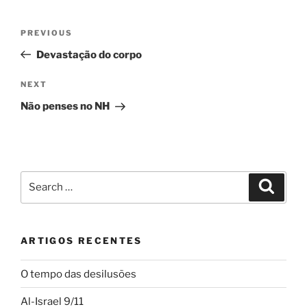
Navegação
Previous
PREVIOUS
de
Post
Devastação do corpo
artigos
Next
NEXT
Post
Não penses no NH
Search
Search
for:
ARTIGOS RECENTES
O tempo das desilusões
Al-Israel 9/11