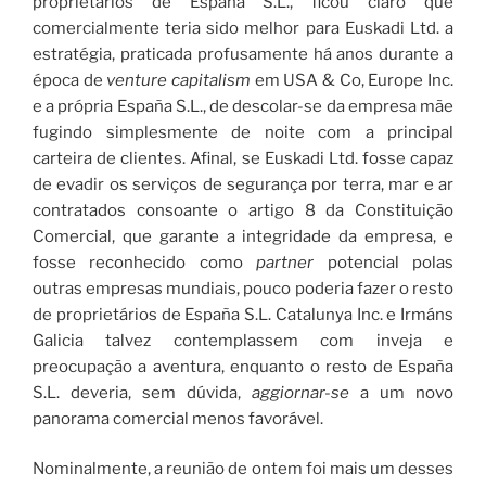
proprietários de España S.L., ficou claro que
comercialmente teria sido melhor para Euskadi Ltd. a
estratégia, praticada profusamente há anos durante a
época de
venture capitalism
em USA & Co, Europe Inc.
e a própria España S.L., de descolar-se da empresa mãe
fugindo simplesmente de noite com a principal
carteira de clientes. Afinal, se Euskadi Ltd. fosse capaz
de evadir os serviços de segurança por terra, mar e ar
contratados consoante o artigo 8 da Constituição
Comercial, que garante a integridade da empresa, e
fosse reconhecido como
partner
potencial polas
outras empresas mundiais, pouco poderia fazer o resto
de proprietários de España S.L. Catalunya Inc. e Irmáns
Galicia talvez contemplassem com inveja e
preocupação a aventura, enquanto o resto de España
S.L. deveria, sem dúvida,
aggiornar-se
a um novo
panorama comercial menos favorável.
Nominalmente, a reunião de ontem foi mais um desses