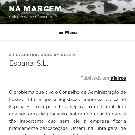
Skip
NA MARGEM
to
Celso Alvarez Cáccamo
content
Menu
POSTED
2 FEVEREIRO, 2005
BY
CELSO
ON
España, S.L.
Publicado em
Vieiros
O problema que tivo o Conselho de Administração de
Euskadi Ltd. é que a legislação comercial do cartel
España S.L. não permite a separação unilateral dum
dos sectores de produção, sobretudo quando este é
tão importante que sem ele a empresa ficaria
praticamente descabeçada. Ontem, na Junta geral de