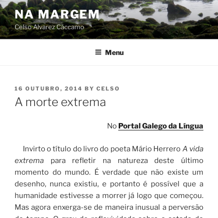
Skip
NA MARGEM
to
Celso Alvarez Cáccamo
content
Menu
POSTED
16 OUTUBRO, 2014
BY
CELSO
ON
A morte extrema
No
Portal Galego da Língua
Invirto o título do livro do poeta Mário Herrero
A vida
extrema
para refletir na natureza deste último
momento do mundo. É verdade que não existe um
desenho, nunca existiu, e portanto é possível que a
humanidade estivesse a morrer já logo que começou.
Mas agora enxerga-se de maneira inusual a perversão