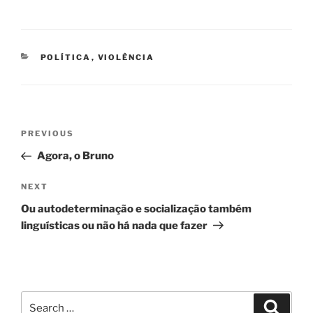
CATEGORIES
POLÍTICA
,
VIOLÊNCIA
Navegação
Previous
PREVIOUS
de
Post
Agora, o Bruno
artigos
Next
NEXT
Post
Ou autodeterminação e socialização também
linguísticas ou não há nada que fazer
Search
Search