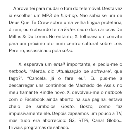
Aproveitei para mudar o tom do telemóvel. Desta vez
ia escolher um MP3 de
hip-hop
. Não sabia se um de
Deus Que Te Crew sobre uma velha língua proletária,
dizem, ou o absurdo tema
Enfermeiro
dos cariocas De
Millus & Du Loren. No entanto, X. folheava um convite
para um próximo ato num centro cultural sobre Lois
Pereiro, assassinado pola
colza
.
X. esperava um
email
importante, e pediu-me o
netbook
. “Merda, diz ‘
Atualização de software
’, que
fago?”. “Cancela, já o farei eu”. Eu pus-me a
descarregar uns continhos de Machado de Assis no
meu flamante Kindle novo. X. devolveu-me o
netbook
com o Facebook ainda aberto na sua página: estava
cheio de símbolos
Gosto
,
Gosto
, como faz
impulsivamente ele. Depois zapeámos um pouco a TV,
mas tudo era aborrecido: G2, RTPi, Canal Globo…
triviais programas de sábado.