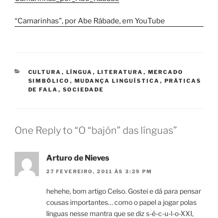
“Camarinhas”, por Abe Rábade, em YouTube
CATEGORIES
CULTURA
,
LÍNGUA
,
LITERATURA
,
MERCADO
SIMBÓLICO
,
MUDANÇA LINGUÍSTICA
,
PRÁTICAS
DE FALA
,
SOCIEDADE
One Reply to “O “bajón” das línguas”
Arturo de Nieves
27 FEVEREIRO, 2011 ÀS 3:29 PM
hehehe, bom artigo Celso. Gostei e dá para pensar
cousas importantes… como o papel a jogar polas
línguas nesse mantra que se diz s-é-c-u-l-o-XXI,