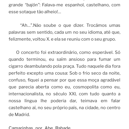
grande
“bajón”
: Falava-me espanhol, castelhano, com
esse sotaque tão alheio!…
“Ah…”.Não soube o que dizer. Trocámos umas
palavras sem sentido, cada um no seu idioma, até que,
felizmente, voltou X. e ela se reuniu com o seu grupo.
O concerto foi extraordinário, como esperável. Só
quando terminou, eu saím ansioso para fumar um
cigarro deambulando pola praça. Tudo naquele dia fora
perfeito excepto uma cousa: Sob o frio seco da noite,
confuso, fiquei a pensar por que essa moça agradável
que parecia aberta como eu, cosmopolita como eu,
internacionalista, no século XXI, com tudo quanto a
nossa língua lhe poderia dar, teimava em falar
castelhano aí, no seu próprio país, na cidade, no centro
de Madrid.
Camarinhas_por_Abe_Rabade