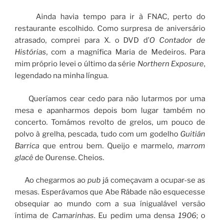
Ainda havia tempo para ir à FNAC, perto do
restaurante escolhido. Como surpresa de aniversário
atrasado, comprei para X. o DVD d’
O Contador de
Histórias
, com a magnífica Maria de Medeiros. Para
mim próprio levei o último da série
Northern Exposure
,
legendado na minha língua.
Queríamos cear cedo para não lutarmos por uma
mesa e apanharmos depois bom lugar também no
concerto. Tomámos revolto de grelos, um pouco de
polvo à grelha, pescada, tudo com um godelho
Guitián
Barrica
que entrou bem. Queijo e marmelo,
marrom
glacê
de Ourense. Cheios.
Ao chegarmos ao
pub
já começavam a ocupar-se as
mesas. Esperávamos que Abe Rábade não esquecesse
obsequiar ao mundo com a sua ínigualável versão
íntima de
Camarinhas
. Eu pedim uma densa
1906
; o