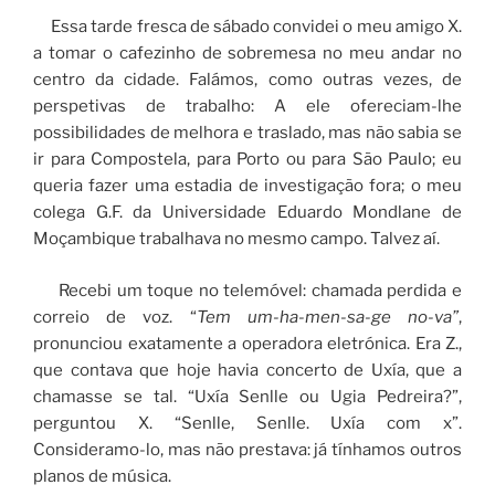
Essa tarde fresca de sábado convidei o meu amigo X.
a tomar o cafezinho de sobremesa no meu andar no
centro da cidade. Falámos, como outras vezes, de
perspetivas de trabalho: A ele ofereciam-lhe
possibilidades de melhora e traslado, mas não sabia se
ir para Compostela, para Porto ou para São Paulo; eu
queria fazer uma estadia de investigação fora; o meu
colega G.F. da Universidade Eduardo Mondlane de
Moçambique trabalhava no mesmo campo. Talvez aí.
Recebi um toque no telemóvel: chamada perdida e
correio de voz. “
Tem um-ha-men-sa-ge no-va”
,
pronunciou exatamente a operadora eletrónica. Era Z.,
que contava que hoje havia concerto de Uxía, que a
chamasse se tal. “Uxía Senlle ou Ugia Pedreira?”,
perguntou X. “Senlle, Senlle. Uxía com x”.
Consideramo-lo, mas não prestava: já tínhamos outros
planos de música.