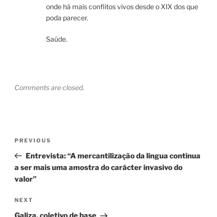
onde há mais conflitos vivos desde o XIX dos que
poda parecer.
Saúde.
Comments are closed.
Navegação
Previous
PREVIOUS
de
Post
Entrevista: “A mercantilização da língua continua
artigos
a ser mais uma amostra do carácter invasivo do
valor”
Next
NEXT
Post
Galiza, coletivo de base