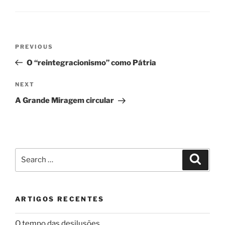
Navegação
Previous
PREVIOUS
de
Post
O “reintegracionismo” como Pátria
artigos
Next
NEXT
Post
A Grande Miragem circular
Search
Search
for:
ARTIGOS RECENTES
O tempo das desilusões