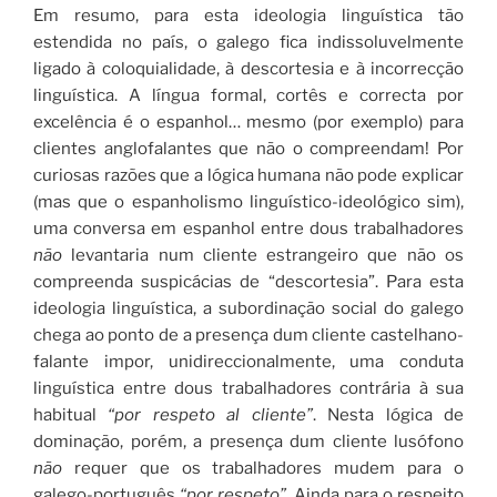
Em resumo, para esta ideologia linguística tão
estendida no país, o galego fica indissoluvelmente
ligado à coloquialidade, à descortesia e à incorrecção
linguística. A língua formal, cortês e correcta por
excelência é o espanhol… mesmo (por exemplo) para
clientes anglofalantes que não o compreendam! Por
curiosas razões que a lógica humana não pode explicar
(mas que o espanholismo linguístico-ideológico sim),
uma conversa em espanhol entre dous trabalhadores
não
levantaria num cliente estrangeiro que não os
compreenda suspicácias de “descortesia”. Para esta
ideologia linguística, a subordinação social do galego
chega ao ponto de a presença dum cliente castelhano-
falante impor, unidireccionalmente, uma conduta
linguística entre dous trabalhadores contrária à sua
habitual
“por respeto al cliente”
. Nesta lógica de
dominação, porém, a presença dum cliente lusófono
não
requer que os trabalhadores mudem para o
galego-português
“por respeto”
. Ainda para o respeito