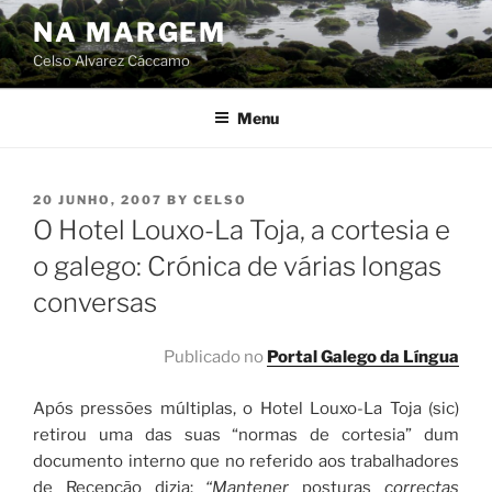
Skip
NA MARGEM
to
Celso Alvarez Cáccamo
content
Menu
POSTED
20 JUNHO, 2007
BY
CELSO
ON
O Hotel Louxo-La Toja, a cortesia e
o galego: Crónica de várias longas
conversas
Publicado no
Portal Galego da Língua
Após pressões múltiplas, o Hotel Louxo-La Toja (sic)
retirou uma das suas “normas de cortesia” dum
documento interno que no referido aos trabalhadores
de Recepção dizia:
“Mantener
posturas
correctas