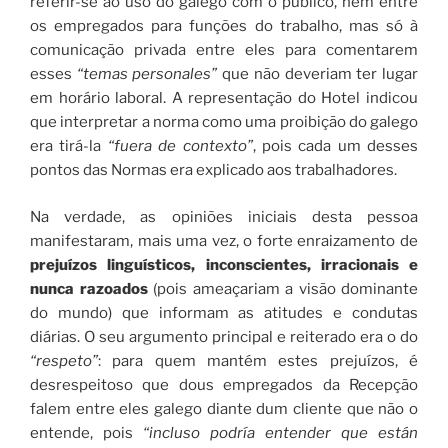
referir-se ao uso do galego com o público, nem entre
os empregados para funções do trabalho, mas só à
comunicação privada entre eles para comentarem
esses
“temas personales”
que não deveriam ter lugar
em horário laboral. A representação do Hotel indicou
que interpretar a norma como uma proibição do galego
era tirá-la
“fuera de contexto”
, pois cada um desses
pontos das Normas era explicado aos trabalhadores.
Na verdade, as opiniões iniciais desta pessoa
manifestaram, mais uma vez, o forte enraizamento de
prejuízos linguísticos, inconscientes, irracionais e
nunca razoados
(pois ameaçariam a visão dominante
do mundo) que informam as atitudes e condutas
diárias. O seu argumento principal e reiterado era o do
“respeto”
: para quem mantém estes prejuízos, é
desrespeitoso que dous empregados da Recepção
falem entre eles galego diante dum cliente que não o
entende, pois
“incluso podría entender que están