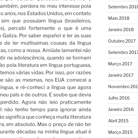
ambém, perdera no meu interesse pola
Setembro 201
nco anos, nos Estados Unidos, em contato
Maio 2018
im que possuíam língua (brasileiros,
es), percebi fortemente o que é uma
Janeiro 2018
a Galiza. Por saber español e ler as suas
Outubro 2017
 e de ler muitíssimas cousas da língua
uras, como a nossa. Amiúde lamentei não
Setembro 201
ntir na adolescência, quando se formam
Março 2017
ão pola literatura em língua portuguesa,
temos várias vidas. Por isso, por razões
Janeiro 2017
, que são as mesmas, nos EUA comecei a
Novembro 20
ngua, e ré-conheci a língua que agora
 meu país e de outros. E soube que devia
Julho 2016
perdido. Agora não leio praticamente
l: não tenho tempo para ignorar ainda
Janeiro 2016
não significa que conheça muita literatura
Abril 2015
ra, em absoluto. Mas o preço de não ter
urante décadas na minha língua atual é
Março 2015