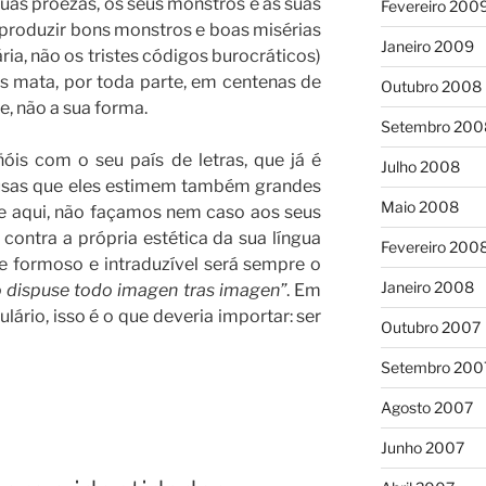
suas proezas, os seus monstros e as suas
Fevereiro 200
produzir bons monstros e boas misérias
Janeiro 2009
ária, não os tristes códigos burocráticos)
os mata, por toda parte, em centenas de
Outubro 2008
ne, não a sua forma.
Setembro 200
s com o seu país de letras, que já é
Julho 2008
ousas que eles estimem também grandes
Maio 2008
de aqui, não façamos nem caso aos seus
contra a própria estética da sua língua
Fevereiro 200
ue formoso e intraduzível será sempre o
Janeiro 2008
o dispuse todo imagen tras imagen”
. Em
lário, isso é o que deveria importar: ser
Outubro 2007
Setembro 200
Agosto 2007
Junho 2007