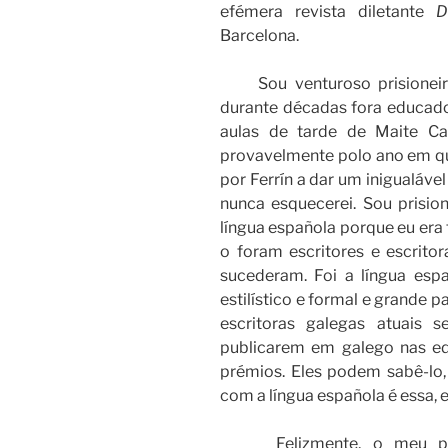
efémera revista diletante
D
Barcelona.
Sou venturoso prisioneir
durante décadas fora educado
aulas de tarde de Maite Ca
provavelmente polo ano em qu
por Ferrín a dar um inigualáve
nunca esquecerei. Sou prisio
língua española porque eu era 
o foram escritores e escrit
sucederam. Foi a língua esp
estilístico e formal e grande p
escritoras galegas atuais 
publicarem em galego nas ed
prémios. Eles podem sabê-lo, 
com a língua española é essa, e
Felizmente, o meu péripl