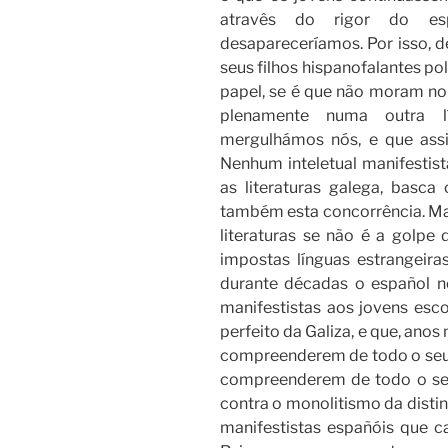
atravês do rigor do es
desapareceríamos. Por isso, d
seus filhos hispanofalantes po
papel, se é que não moram n
plenamente numa outra l
mergulhámos nós, e que assi
Nenhum inteletual manifestis
as literaturas galega, basca
também esta concorrência. Ma
literaturas se não é a golpe
impostas línguas estrangeiras
durante décadas o español n
manifestistas aos jovens esc
perfeito da Galiza, e que, anos
compreenderem de todo o seu 
compreenderem de todo o seu 
contra o monolitismo da disti
manifestistas españóis que 