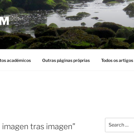
EM
tos académicos
Outras páginas próprias
Todos os artigos
Search
o imagen tras imagen”
for: