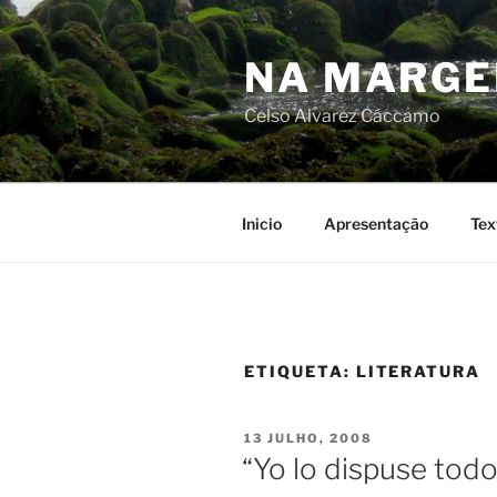
Skip
to
NA MARG
content
Celso Alvarez Cáccamo
Inicio
Apresentação
Tex
ETIQUETA:
LITERATURA
POSTED
13 JULHO, 2008
ON
“Yo lo dispuse tod