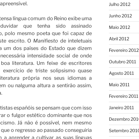
napreensível.
Julho 2012
Junho 2012
tensa língua comum do Reino exibe uma
 duvidar que tenha sido assinado
Maio 2012
o, polo mesmo poeta que foi capaz de
Abril 2012
ste escrito. O
Manifiesto
de inteletuais
da um dos países do Estado que dizem
Fevereiro 2012
necessária intensidade social de onde
Outubro 2011
boa literatura. Um feixe de escritores
 exercício de triste solipsismo quase
Agosto 2011
literatura própria nos seus idiomas a
Maio 2011
em ou nalguma altura a sentirão assim,
.
Fevereiro 2011
stas españóis se pensam que com isso
Janeiro 2011
obrar o fulgor estético dominante que nos
Dezembro 201
scismo. Já não é possível, nem mesmo
o que o regresso ao passado conseguiria
Setembro 201
 a aprender a cultivar as suas línguas