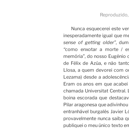
Reproduzido,
Nunca esquecerei este vers
inesperadamente igual que m
sense of getting older”
, dum
“
como enxotar a morte / e
memória”, do nosso Eugénio d
de Félix de Azúa, e não tant
Llosa, a quem devorei com ou
Lezama) desde a adolescênci
Eram os anos em que acabei F
chamada Universitat Central. 
boina escorada que destacava
Pilar aragonesa que adivinhou 
entranhável burgalês Javier 
provavelmente nunca saiba qu
publiquei o meu único texto e