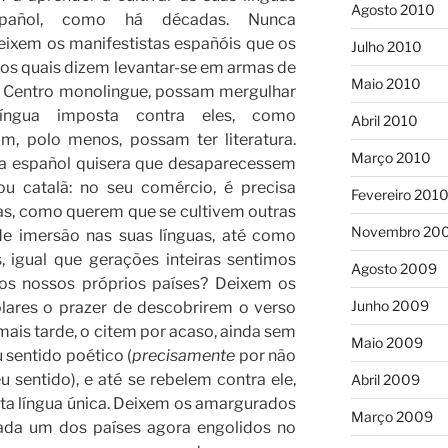
Agosto 2010
pañol, como há décadas. Nunca
eixem os manifestistas españóis que os
Julho 2010
los quais dizem levantar-se em armas de
Maio 2010
o Centro monolingue, possam mergulhar
íngua imposta contra eles, como
Abril 2010
m, polo menos, possam ter literatura.
Março 2010
ta español quisera que desaparecessem
 ou catalã: no seu comércio, é precisa
Fevereiro 201
s, como querem que se cultivem outras
Novembro 20
 de imersão nas suas línguas, até como
, igual que gerações inteiras sentimos
Agosto 2009
os nossos próprios países? Deixem os
Junho 2009
olares o prazer de descobrirem o verso
 mais tarde, o citem por acaso, ainda sem
Maio 2009
sentido poético (
precisamente
por não
sentido), e até se rebelem contra ele,
Abril 2009
nta língua única. Deixem os amargurados
Março 2009
cada um dos países agora engolidos no