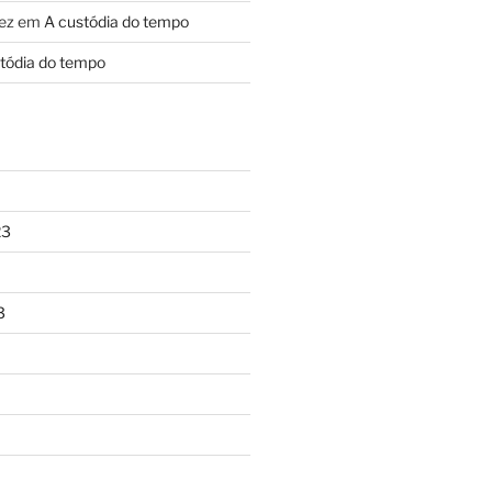
ez
em
A custódia do tempo
tódia do tempo
23
3