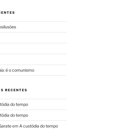
CENTES
silusões
a
nia: é o comunismo
S RECENTES
tódia do tempo
tódia do tempo
Garate
em
A custódia do tempo