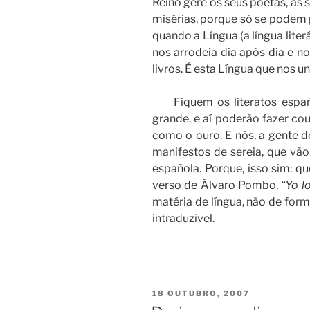
Reino gere os seus poetas, as 
misérias, porque só se podem 
quando a Língua (a língua liter
nos arrodeia dia após dia e n
livros. É esta Língua que nos u
Fiquem os literatos españói
grande, e aí poderão fazer c
como o ouro. E nós, a gente 
manifestos de sereia, que vão 
española. Porque, isso sim: q
verso de Álvaro Pombo,
“Yo l
matéria de língua, não de formu
intraduzível.
POSTED
18 OUTUBRO, 2007
ON