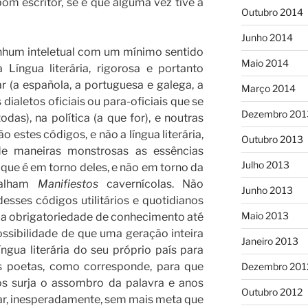
om escritor, se é que alguma vez tive a
Outubro 2014
Junho 2014
m inteletual com um mínimo sentido
Maio 2014
 Língua literária, rigorosa e portanto
r (a española, a portuguesa e galega, a
Março 2014
dialetos oficiais ou para-oficiais que se
Dezembro 201
odas), na política (a que for), e noutras
o estes códigos, e não a língua literária,
Outubro 2013
e maneiras monstrosas as essências
Julho 2013
que é em torno deles, e não em torno da
rgalham
Manifiestos
cavernícolas. Não
Junho 2013
sses códigos utilitários e quotidianos
Maio 2013
uja obrigatoriedade de conhecimento até
ossibilidade de que uma geração inteira
Janeiro 2013
íngua literária do seu próprio país para
s poetas, como corresponde, para que
Dezembro 201
s surja o assombro da palavra e anos
Outubro 2012
ar, inesperadamente, sem mais meta que