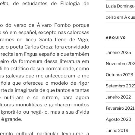
elta
, de estudantes de Filologia de
Luzia Domingu
celso
em
A cus
o do verso de Álvaro Pombo porque
 só em español, excepto nas calorosas
ARQUIVO
ramés no liceu Santa Irene de Vigo,
e o poeta Carlos Oroza fora convidado
Janeiro 2025
l recital em língua española que também
neiro da formosura dessa literatura em
Novembro 20
filho estético da sua normalidade, como
Outubro 2023
oras galegas que me antecederam e me
añola que ofereceu o modelo de rigor
Setembro 202
arte da imaginaria de que tantos e tantas
Janeiro 2022
se nutriram e se nutrem, para agora
itoras monolíticas e ganharem muitos
Fevereiro 2021
ignorá-lo ou negá-lo, mas a sua dívida
 é grande.
Agosto 2020
Junho 2019
o cultural particular levou-me a