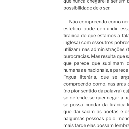
que nunca chegarei a ser um b
possibilidade de o ser.
Não compreendo como nenhu
estético pode confundir essa
tirânica de que estamos a fala
inglesa) com essoutros pobres 
utilizam nas administrações (t
burocracias. Mas resulta que sã
que parece que sublimam d
humanas e nacionais, e parece 
língua literária, que se a
compreendo como, nas aras de
(no pior sentido da palavra) c
se defende, se quer negar a p
se possa inundar da tirânica l
que daí saiam as poetas e o
nalgumas pessoas polo meno
mais tarde elas possam lembr