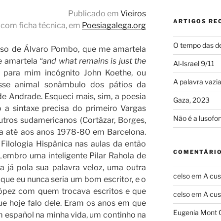
Publicado em
Vieiros
ARTIGOS RE
 com ficha técnica, em
Poesiagalega.org
O tempo das de
o de Álvaro Pombo, que me amartela
e amartela
“and what remains is just the
Al-Israel 9/11
 para mim incógnito John Koethe, ou
A palavra vazi
sse animal sonâmbulo dos pátios da
e Andrade. Esqueci mais, sim, a poesia
Gaza, 2023
o a sintaxe precisa do primeiro Vargas
Não é a lusofo
tros sudamericanos (Cortázar, Borges,
a até aos anos 1978-80 em Barcelona.
ilologia Hispânica nas aulas da então
COMENTÁRIO
Lembro uma inteligente Pilar Rahola de
 já pola sua palavra veloz, uma outra
celso
em
A cus
que eu nunca seria um bom escritor, e o
López com quem trocava escritos e que
celso
em
A cus
e hoje falo dele. Eram os anos em que
Eugenia Mont 
m español na minha vida, um continho na